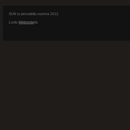
SUN ry perustettu vuonna 2012
Luotu
Webnode
lla